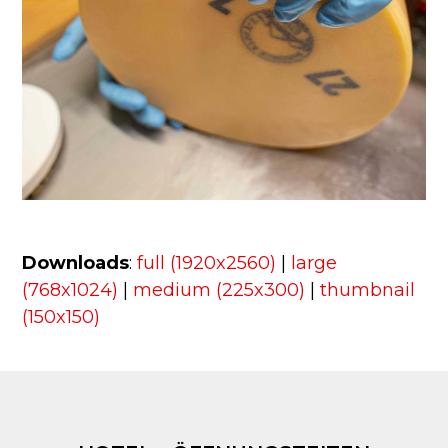
Downloads
:
full (1920x2560)
|
large
(768x1024)
|
medium (225x300)
|
thumbnail
(150x150)