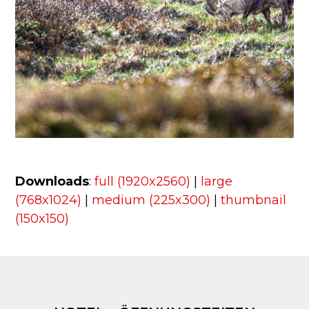
Downloads
:
full (1920x2560)
|
large
(768x1024)
|
medium (225x300)
|
thumbnail
(150x150)