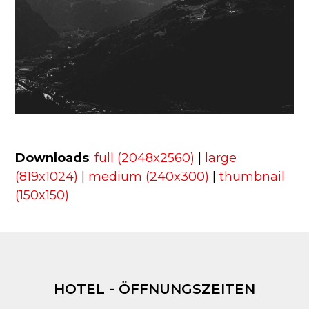
Downloads
:
full (2048x2560)
|
large
(819x1024)
|
medium (240x300)
|
thumbnail
(150x150)
HOTEL - ÖFFNUNGSZEITEN