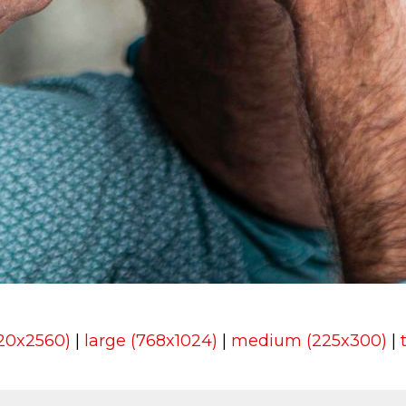
920x2560)
|
large (768x1024)
|
medium (225x300)
|