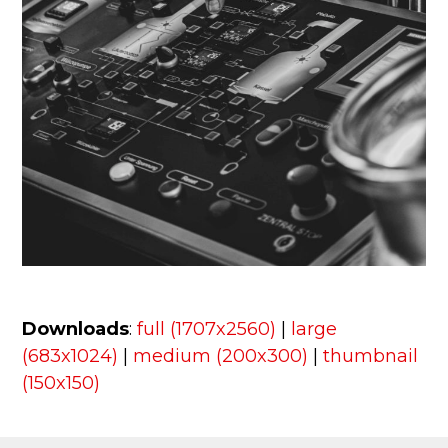
Downloads
:
full (1707x2560)
|
large
(683x1024)
|
medium (200x300)
|
thumbnail
(150x150)