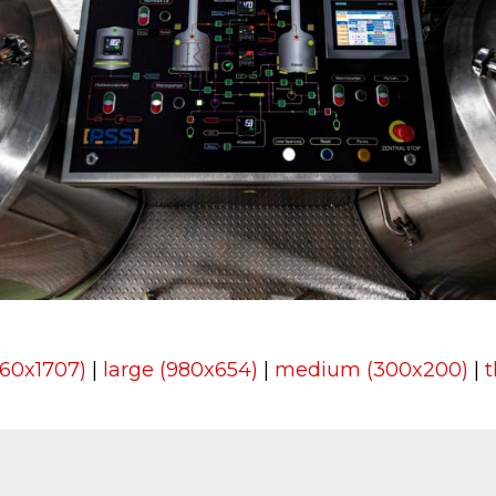
560x1707)
|
large (980x654)
|
medium (300x200)
|
t