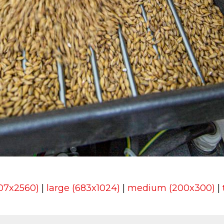
707x2560)
|
large (683x1024)
|
medium (200x300)
|