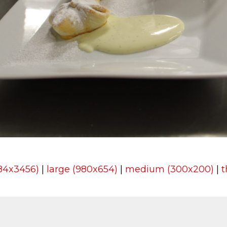
184x3456)
|
large (980x654)
|
medium (300x200)
|
t