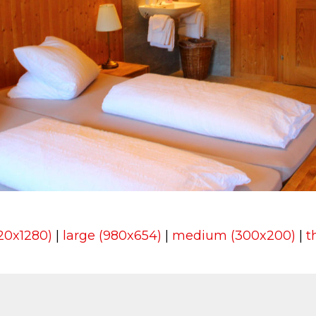
920x1280)
|
large (980x654)
|
medium (300x200)
|
t