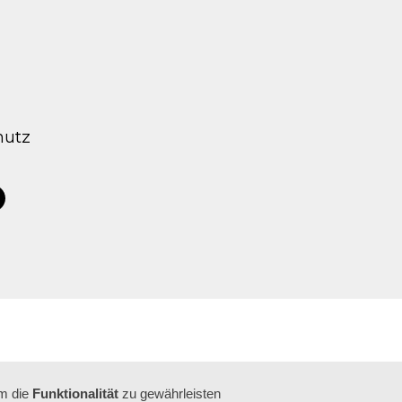
hutz
tagram
acebook
um die
Funktionalität
zu gewährleisten