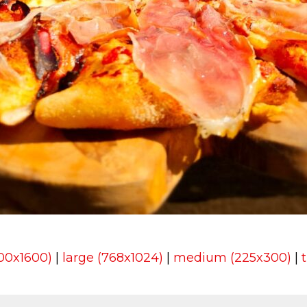
200x1600)
|
large (768x1024)
|
medium (225x300)
|