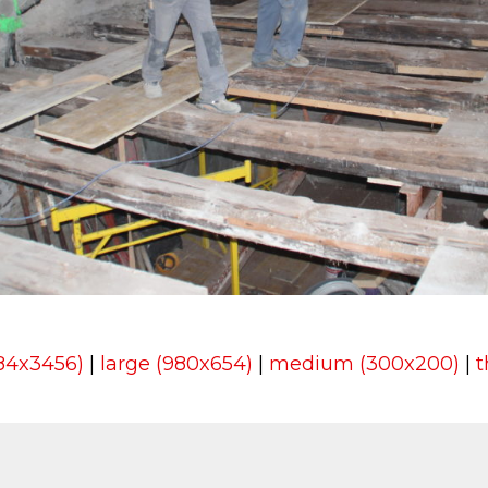
184x3456)
|
large (980x654)
|
medium (300x200)
|
t