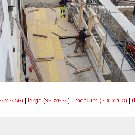
184x3456)
|
large (980x654)
|
medium (300x200)
|
t