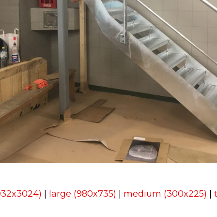
4032x3024)
|
large (980x735)
|
medium (300x225)
|