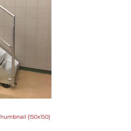
thumbnail (150x150)