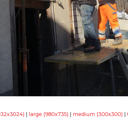
4032x3024)
|
large (980x735)
|
medium (300x300)
|